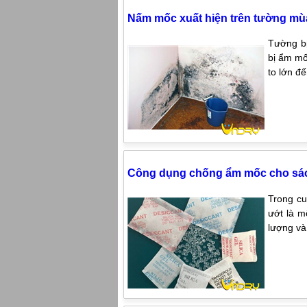
Nấm mốc xuất hiện trên tường mù
Tường bị
bị ẩm mố
to lớn đ
Công dụng chống ẩm mốc cho sác
Trong cu
ướt là m
lượng và 