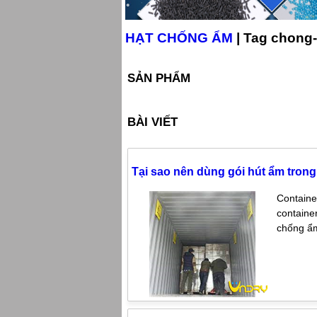
HẠT CHỐNG ẨM
| Tag chong
SẢN PHẨM
BÀI VIẾT
Tại sao nên dùng gói hút ẩm trong
Containe
containe
chống ẩm