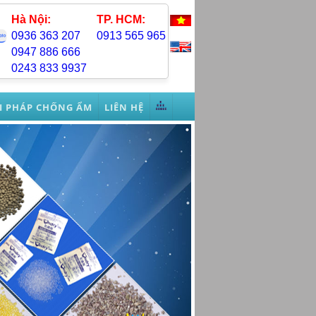
Hà Nội:
TP. HCM:
0936 363 207
0913 565 965
0947 886 666
0243 833 9937
ẢI PHÁP CHỐNG ẨM
LIÊN HỆ