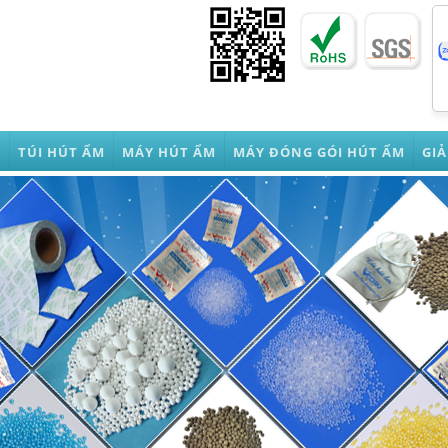
M
TÚI HÚT ẨM
MÁY HÚT ẨM
MÁY ĐÓNG GÓI HÚT ẨM
GI