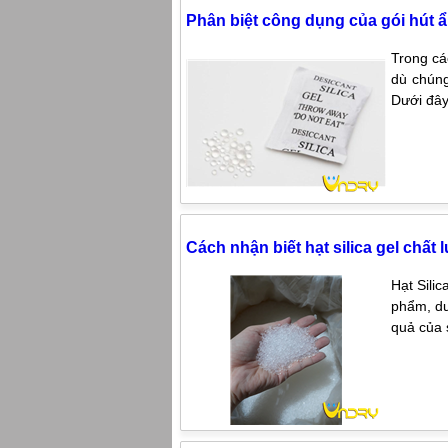
Phân biệt công dụng của gói hút ẩ
Trong cá
dù chúng
Dưới đây
Cách nhận biết hạt silica gel chất
Hạt Sili
phẩm, dư
quả của 