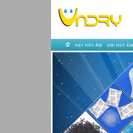
HẠT HÚT ẨM
GÓI HÚT Ẩ