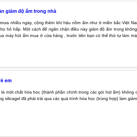
ản giảm độ ẩm trong nhà
t mưa nhiều ngày, cộng thêm khí hậu nồm ẩm như ở miền bắc Việt 
cho hô hấp. Một cách để ngăn chặn điều này giảm độ ẩm trong không
ua máy hút ẩm mua ở cửa hàng , trước tiên bạn có thể thử tự làm m
rẻ em
el là một chất hóa học (thành phần chính trong các gói hút ẩm) không 
ng silicagel đã phải trải qua các quá trình hóa học (trùng hợp) làm gi