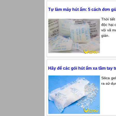
Tự làm máy hút ẩm: 5 cách đơn gi
Thời tiế
độc hại 
vội vã m
giản.
Hãy để các gói hút ẩm xa tầm tay t
Silica g
ra sử dụ