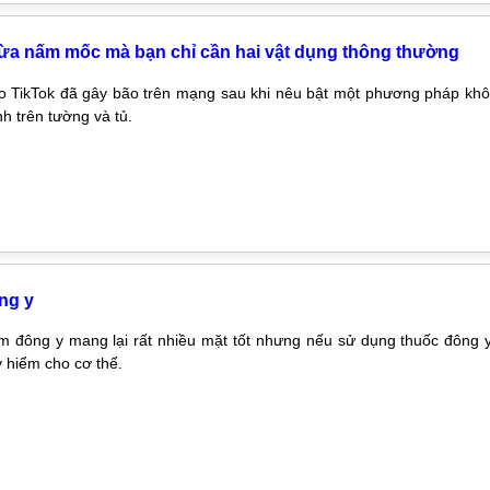
gừa nấm mốc mà bạn chỉ cần hai vật dụng thông thường
o TikTok đã gây bão trên mạng sau khi nêu bật một phương pháp k
nh trên tường và tủ.
ng y
 đông y mang lại rất nhiều mặt tốt nhưng nếu sử dụng thuốc đông y
 hiểm cho cơ thể.