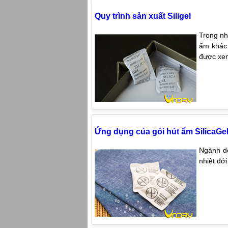
Quy trình sản xuất Siligel
Trong nh
ẩm khác 
được xem
Ứng dụng của gói hút ẩm SilicaGe
Ngành dệ
nhiệt đớ