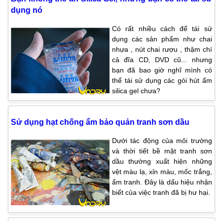
dụng nó
Có rất nhiều cách để tái sử
dụng các sản phẩm như chai
nhựa , nút chai rượu , thậm chí
cả đĩa CD, DVD cũ... nhưng
bạn đã bao giờ nghĩ mình có
thể tái sử dụng các gói hút ẩm
silica gel chưa?
Sử dụng hạt chống ẩm bảo quản tranh sơn dầu
Dưới tác động của môi trường
và thời tiết bề mặt tranh sơn
dầu thường xuất hiện những
vệt màu lạ, xỉn màu, mốc trắng,
ẩm tranh. Đây là dấu hiệu nhận
biết của việc tranh đã bị hư hại.