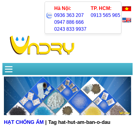
Hà Nội:
TP. HCM:
0936 363 207
0913 565 965
0947 886 666
0243 833 9937
HẠT CHỐNG ẨM
| Tag hat-hut-am-ban-o-dau