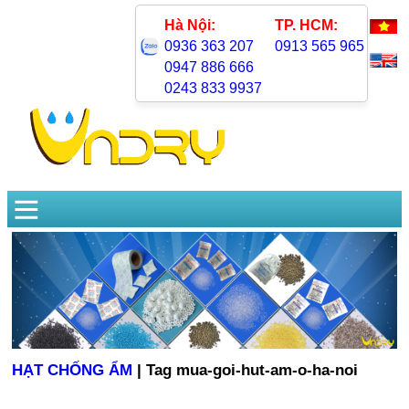
Hà Nội:
TP. HCM:
0936 363 207
0913 565 965
0947 886 666
0243 833 9937
HẠT CHỐNG ẨM
| Tag mua-goi-hut-am-o-ha-noi