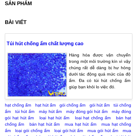
SẢN PHẨM
BÀI VIẾT
Túi hút chống ẩm chất lượng cao
Hàng hóa được vận chuyển
trong một môi trường kín vì vậy
chúng rất dễ dàng bị hư hỏng
dưới tác động quá mức của độ
ẩm. Đa có túi hút chống ẩm
giúp bạn khỏi lo việc đó.
hạt chống ẩm
hạt hút ẩm
gói chống ẩm
gói hút ẩm
túi chống
ẩm
túi hút ẩm
máy hút ẩm
máy đóng gói hút ẩm
máy đóng
gói hạt hút ẩm
loại hạt hút ẩm
loại hạt chống ẩm
bán hạt
chống ẩm
bán hạt hút ẩm
mua hạt hút ẩm
mua hạt chống
ẩm
loại gói chống ẩm
loại gói hút ẩm
mua gói hút ẩm
mua