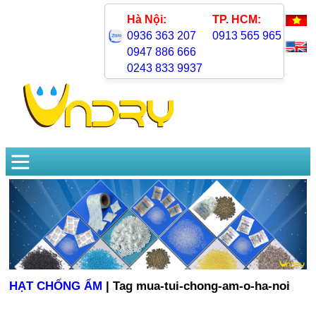
Hà Nội:
TP. HCM:
0936 363 207
0913 565 965
0947 886 666
0243 833 9937
HẠT CHỐNG ẨM
| Tag mua-tui-chong-am-o-ha-noi