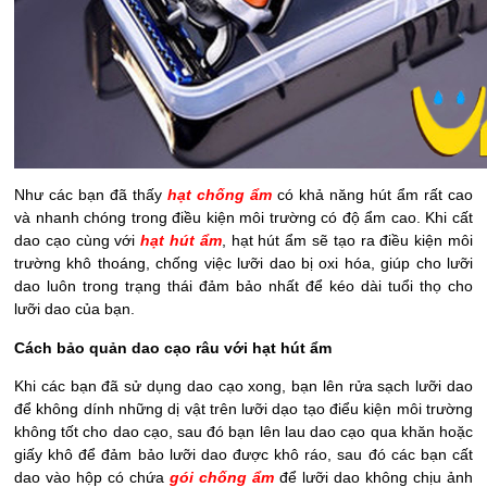
Như các bạn đã thấy
hạt chống ẩm
có khả năng hút ẩm rất cao
và nhanh chóng trong điều kiện môi trường có độ ẩm cao. Khi cất
dao cạo cùng với
hạt hút ẩm
, hạt hút ẩm sẽ tạo ra điều kiện môi
trường khô thoáng, chống việc lưỡi dao bị oxi hóa, giúp cho lưỡi
dao luôn trong trạng thái đảm bảo nhất để kéo dài tuổi thọ cho
lưỡi dao của bạn.
Cách bảo quản dao cạo râu với hạt hút ẩm
Khi các bạn đã sử dụng dao cạo xong, bạn lên rửa sạch lưỡi dao
để không dính những dị vật trên lưỡi dạo tạo điểu kiện môi trường
không tốt cho dao cạo, sau đó bạn lên lau dao cạo qua khăn hoặc
giấy khô để đảm bảo lưỡi dao được khô ráo, sau đó các bạn cất
dao vào hộp có chứa
gói chống ẩm
để lưỡi dao không chịu ảnh