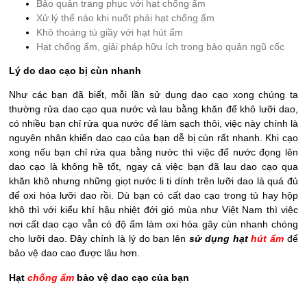
Bảo quản trang phục với hạt chống ẩm
Xử lý thế nào khi nuốt phải hạt chống ẩm
Khô thoáng tủ giầy với hạt hút ẩm
Hạt chống ẩm, giải pháp hữu ích trong bảo quản ngũ cốc
Lý do dao cạo bị cùn nhanh
Như các bạn đã biết, mỗi lần sử dụng dao cạo xong chúng ta
thường rửa dao cạo qua nước và lau bằng khăn để khô lưỡi dao,
có nhiều bạn chỉ rửa qua nước để làm sạch thôi, việc này chính là
nguyên nhân khiến dao cạo của bạn dễ bị cùn rất nhanh. Khi cạo
xong nếu bạn chỉ rửa qua bằng nước thì việc để nước đọng lên
dao cạo là không hề tốt, ngay cả việc bạn đã lau dao cạo qua
khăn khô nhưng những giọt nước li ti dính trên lưỡi dao là quá đủ
để oxi hóa lưỡi dao rồi. Dù bạn có cất dao cạo trong tủ hay hộp
khô thì với kiểu khí hậu nhiệt đới gió mùa như Việt Nam thì việc
nơi cất dao cạo vẫn có độ ẩm làm oxi hóa gây cùn nhanh chóng
cho lưỡi dao. Đây chính là lý do bạn lên
sử dụng hạt
hút ẩm
để
bảo vệ dao cao được lâu hơn.
Hạt
chống ẩm
bảo vệ dao cạo của bạn