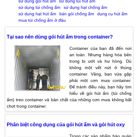
sử dụng gói hút ẩm
sử dụng túi hút ẩm
sử dụng túi chống ẩm
sử dụng hạt chống ẩm
sử dụng hạt hút ẩm
bán gói chống ẩm
dụng cụ hút ẩm
mua túi chống ẩm ở đâu
Tại sao nên dùng gói hút ẩm trong container?
Container của bạn đã đến nơi
an toàn. Nhưng hàng hóa bên
trong bị ướt và hư hỏng. Dù
không một vết nứt ở thùng
container. Vâng, bạn vừa gặp
phải một cơn mưa container.
Để tránh điều này, bạn hãy tìm
hiểu về gói hút ẩm (túi chống
ẩm) treo container và bản chất của những cơn mưa không bất
chợt trong container.
Phân biệt công dụng của gói hút ẩm và gói hút oxy
Trong các sản phẩm bảo quản