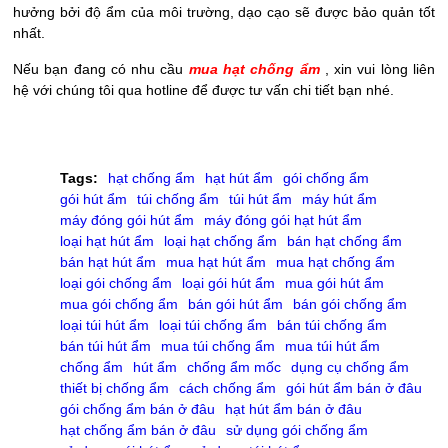
hưởng bởi độ ẩm của môi trường, dạo cạo sẽ được bảo quản tốt
nhất.
Nếu bạn đang có nhu cầu
mua hạt chống ẩm
, xin vui lòng liên
hệ với chúng tôi qua hotline để được tư vấn chi tiết bạn nhé.
Tags:
hạt chống ẩm
hạt hút ẩm
gói chống ẩm
gói hút ẩm
túi chống ẩm
túi hút ẩm
máy hút ẩm
máy đóng gói hút ẩm
máy đóng gói hạt hút ẩm
loại hạt hút ẩm
loại hạt chống ẩm
bán hạt chống ẩm
bán hạt hút ẩm
mua hạt hút ẩm
mua hạt chống ẩm
loại gói chống ẩm
loại gói hút ẩm
mua gói hút ẩm
mua gói chống ẩm
bán gói hút ẩm
bán gói chống ẩm
loại túi hút ẩm
loại túi chống ẩm
bán túi chống ẩm
bán túi hút ẩm
mua túi chống ẩm
mua túi hút ẩm
chống ẩm
hút ẩm
chống ẩm mốc
dụng cụ chống ẩm
thiết bị chống ẩm
cách chống ẩm
gói hút ẩm bán ở đâu
gói chống ẩm bán ở đâu
hạt hút ẩm bán ở đâu
hạt chống ẩm bán ở đâu
sử dụng gói chống ẩm