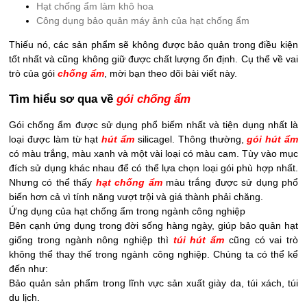
Hạt chống ẩm làm khô hoa
Công dụng bảo quản máy ảnh của hạt chống ẩm
Thiếu nó, các sản phẩm sẽ không được bảo quản trong điều kiện
tốt nhất và cũng không giữ được chất lượng ổn định. Cụ thể về vai
trò của gói
chống ẩm
, mời bạn theo dõi bài viết này.
Tìm hiểu sơ qua về
gói chống ẩm
Gói chống ẩm được sử dụng phổ biếm nhất và tiện dụng nhất là
loại được làm từ hạt
hút ẩm
silicagel. Thông thường,
gói hút ẩm
có màu trắng, màu xanh và một vài loại có màu cam. Tùy vào mục
đích sử dụng khác nhau để có thể lựa chọn loại gói phù hợp nhất.
Nhưng có thể thấy
hạt chống ẩm
màu trắng được sử dụng phổ
biến hơn cả vì tính năng vượt trội và giá thành phải chăng.
Ứng dụng của hạt chống ẩm trong ngành công nghiệp
Bên cạnh ứng dụng trong đời sống hàng ngày, giúp bảo quản hạt
giống trong ngành nông nghiệp thì
túi hút ẩm
cũng có vai trò
không thể thay thế trong ngành công nghiệp. Chúng ta có thể kể
đến như:
Bảo quản sản phẩm trong lĩnh vực sản xuất giày da, túi xách, túi
du lịch.