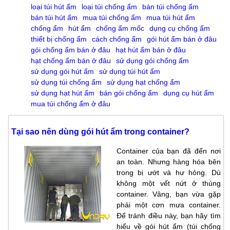
loại túi hút ẩm
loại túi chống ẩm
bán túi chống ẩm
bán túi hút ẩm
mua túi chống ẩm
mua túi hút ẩm
chống ẩm
hút ẩm
chống ẩm mốc
dụng cụ chống ẩm
thiết bị chống ẩm
cách chống ẩm
gói hút ẩm bán ở đâu
gói chống ẩm bán ở đâu
hạt hút ẩm bán ở đâu
hạt chống ẩm bán ở đâu
sử dụng gói chống ẩm
sử dụng gói hút ẩm
sử dụng túi hút ẩm
sử dụng túi chống ẩm
sử dụng hạt chống ẩm
sử dụng hạt hút ẩm
bán gói chống ẩm
dụng cụ hút ẩm
mua túi chống ẩm ở đâu
Tại sao nên dùng gói hút ẩm trong container?
Container của bạn đã đến nơi
an toàn. Nhưng hàng hóa bên
trong bị ướt và hư hỏng. Dù
không một vết nứt ở thùng
container. Vâng, bạn vừa gặp
phải một cơn mưa container.
Để tránh điều này, bạn hãy tìm
hiểu về gói hút ẩm (túi chống