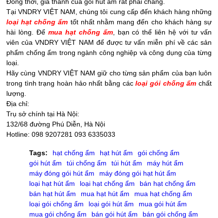
Đồng thời, giá thành của gói hút ẩm rất phải chăng.
Tại VNDRY VIỆT NAM, chúng tôi cung cấp đến khách hàng những
loại hạt chống ẩm
tốt nhất nhằm mang đến cho khách hàng sự
hài lòng. Để
mua hạt chống ẩm
, bạn có thể liên hệ với tư vấn
viên của VNDRY VIỆT NAM để được tư vấn miễn phí về các sản
phẩm chống ẩm trong ngành công nghiệp và công dụng của từng
loại.
Hãy cùng VNDRY VIỆT NAM giữ cho từng sản phẩm của bạn luôn
trong tình trạng hoàn hảo nhất bằng các
loại gói chống ẩm
chất
lượng.
Địa chỉ:
Trụ sở chính tại Hà Nội:
132/68 đường Phú Diễn, Hà Nội
Hotline: 098 9207281 093 6335033
Tags:
hạt chống ẩm
hạt hút ẩm
gói chống ẩm
gói hút ẩm
túi chống ẩm
túi hút ẩm
máy hút ẩm
máy đóng gói hút ẩm
máy đóng gói hạt hút ẩm
loại hạt hút ẩm
loại hạt chống ẩm
bán hạt chống ẩm
bán hạt hút ẩm
mua hạt hút ẩm
mua hạt chống ẩm
loại gói chống ẩm
loại gói hút ẩm
mua gói hút ẩm
mua gói chống ẩm
bán gói hút ẩm
bán gói chống ẩm