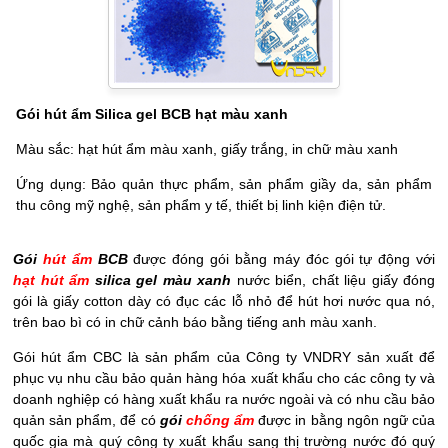
Gói hút ẩm Silica gel BCB hạt màu xanh
Màu sắc: hạt hút ẩm màu xanh, giấy trắng, in chữ màu xanh
Ứng dụng: Bảo quản thực phẩm, sản phẩm giầy da, sản phẩm
thu công mỹ nghệ, sản phẩm y tế, thiết bị linh kiện điện tử.
Gói
hút ẩm
BCB
được đóng gói bằng máy đóc gói tự động với
hạt hút ẩm
silica gel màu xanh
nước biển, chất liệu giấy đóng
gói là giấy cotton dày có đục các lỗ nhỏ để hút hơi nước qua nó,
trên bao bì có in chữ cảnh báo bằng tiếng anh màu xanh.
Gói hút ẩm CBC là sản phẩm của Công ty VNDRY sản xuất để
phục vụ nhu cầu bảo quản hàng hóa xuất khẩu cho các công ty và
doanh nghiệp có hàng xuất khẩu ra nước ngoài và có nhu cầu bảo
quản sản phẩm, để có
gói
chống ẩm
được in bằng ngôn ngữ của
quốc gia mà quý công ty xuất khẩu sang thị trường nước đó quý