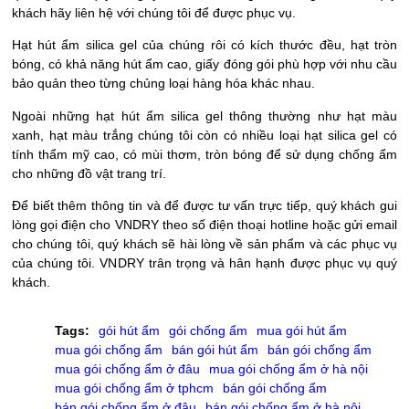
khách hãy liên hệ với chúng tôi để được phục vụ.
Hạt hút ẩm silica gel của chúng rôi có kích thước đều, hạt tròn
bóng, có khả năng hút ẩm cao, giấy đóng gói phù hợp với nhu cầu
bảo quản theo từng chủng loại hàng hóa khác nhau.
Ngoài những hạt hút ẩm silica gel thông thường như hạt màu
xanh, hạt màu trắng chúng tôi còn có nhiều loại hạt silica gel có
tính thẩm mỹ cao, có mùi thơm, tròn bóng để sử dụng chống ẩm
cho những đồ vật trang trí.
Để biết thêm thông tin và để được tư vấn trực tiếp, quý khách gui
lòng gọi điện cho VNDRY theo số điện thoại hotline hoặc gửi email
cho chúng tôi, quý khách sẽ hài lòng về sản phẩm và các phục vụ
của chúng tôi. VNDRY trân trọng và hân hạnh được phục vụ quý
khách.
Tags:
gói hút ẩm
gói chống ẩm
mua gói hút ẩm
mua gói chống ẩm
bán gói hút ẩm
bán gói chống ẩm
mua gói chống ẩm ở đâu
mua gói chống ẩm ở hà nội
mua gói chống ẩm ở tphcm
bán gói chống ẩm
bán gói chống ẩm ở đâu
bán gói chống ẩm ở hà nội